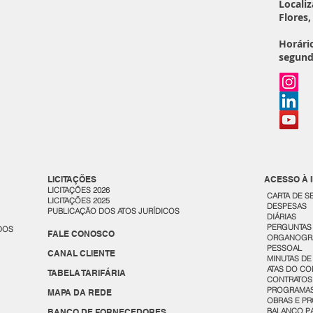
Localiz
Flores
Horári
segund
LICITAÇÕES
ACESSO À
LICITAÇÕES 2026
CARTA DE S
LICITAÇÕES 2025
DESPESAS
PUBLICAÇÃO DOS ATOS JURÍDICOS
DIÁRIAS
PERGUNTAS
DOS
FALE CONOSCO
ORGANOGR
PESSOAL
CANAL CLIENTE
MINUTAS DE
ATAS DO CO
TABELA TARIFÁRIA
CONTRATOS 
PROGRAMAS
MAPA DA REDE
OBRAS E P
BALANÇO PA
BANCO DE FORNECEDORES