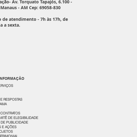
ação- Av. Torquato Tapajós, 6.100 -
, Manaus - AM Cep: 69058-830
o de atendimento - 7h às 17h, de
a a sexta.
 INFORMAÇÃO
ERVIÇOS
 E RESPOSTAS
AMA
 CONTRATOS
MITÊ DE ELEGIBILIDADE
DE PUBLICIDADE
 E AÇÕES
ROJETOS
TRIMONIAL