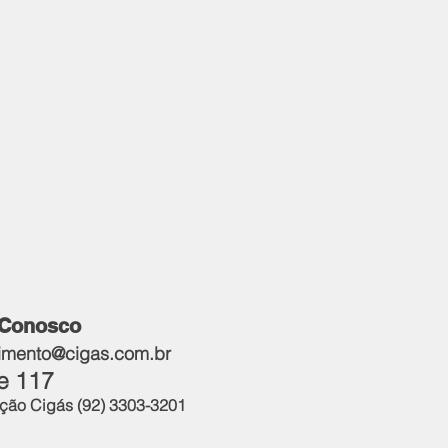
 Conosco
imento@cigas.com.br
e 117​
ão Cigás (92) 3303-3201