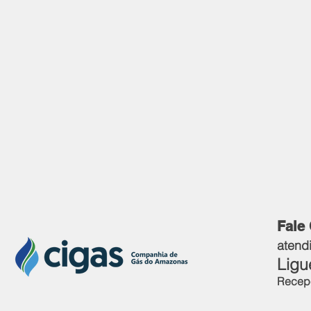
Fale
atend
Ligu
Recepç