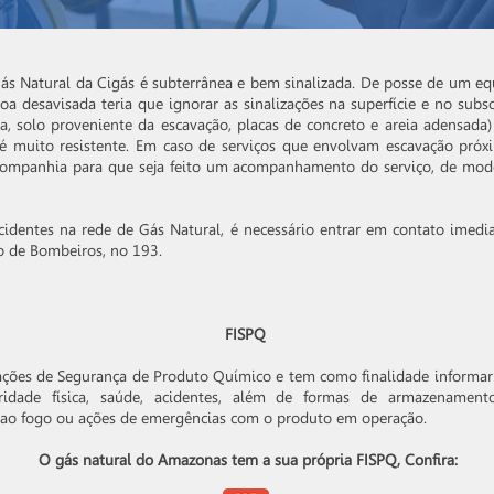
Gás Natural da Cigás é subterrânea e bem sinalizada. De posse de um e
a desavisada teria que ignorar as sinalizações na superfície e no subso
ada, solo proveniente da escavação, placas de concreto e areia adensada
é muito resistente. Em caso de serviços que envolvam escavação próx
ompanhia para que seja feito um acompanhamento do serviço, de modo
cidentes na rede de Gás Natural, é necessário entrar em contato imedi
 de Bombeiros, no 193.
FISPQ
mações de Segurança de Produto Químico e tem como finalidade informa
gridade física, saúde, acidentes, além de formas de armazenament
o ao fogo ou ações de emergências com o produto em operação.
O gás natural do Amazonas tem a sua própria FISPQ, Confira: