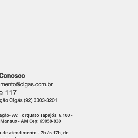
 Conosco
imento@cigas.com.br
e 117​
ão Cigás (92) 3303-3201
ação- Av. Torquato Tapajós, 6.100 -
, Manaus - AM Cep: 69058-830
o de atendimento - 7h às 17h, de