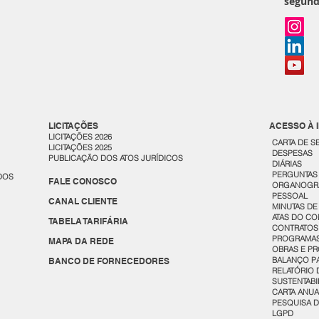
segund
LICITAÇÕES
ACESSO À
LICITAÇÕES 2026
CARTA DE S
LICITAÇÕES 2025
DESPESAS
PUBLICAÇÃO DOS ATOS JURÍDICOS
DIÁRIAS
PERGUNTAS
DOS
FALE CONOSCO
ORGANOGR
PESSOAL
CANAL CLIENTE
MINUTAS DE
ATAS DO CO
TABELA TARIFÁRIA
CONTRATOS 
PROGRAMAS
MAPA DA REDE
OBRAS E P
BALANÇO PA
BANCO DE FORNECEDORES
RELATÓRIO 
SUSTENTABI
CARTA ANU
PESQUISA D
LGPD