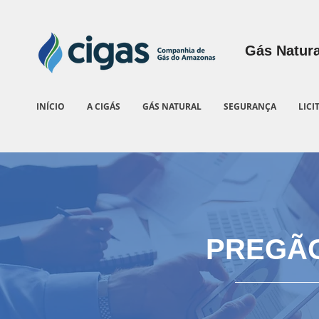
Gás Natura
INÍCIO
A CIGÁS
GÁS NATURAL
SEGURANÇA
LICI
PREGÃO