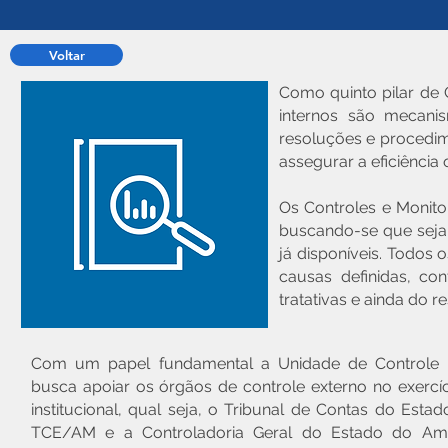
Voltar
Como quinto pilar de
internos são mecanis
resoluções e procedime
assegurar a eficiência
Os Controles e Monito
buscando-se que seja s
já disponíveis. Todos 
causas definidas, co
tratativas e ainda do r
Com um papel fundamental a Unidade de Controle I
busca apoiar os órgãos de controle externo no exercí
institucional, qual seja, o Tribunal de Contas do Est
TCE/AM e a Controladoria Geral do Estado do A