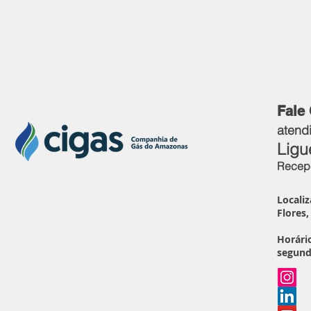
Fale
atend
Ligu
Recepç
Localiz
Flores
Horári
segund