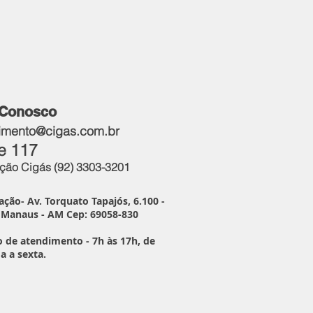
 Conosco
imento@cigas.com.br
e 117​
ão Cigás (92) 3303-3201
ação- Av. Torquato Tapajós, 6.100 -
, Manaus - AM Cep: 69058-830
o de atendimento - 7h às 17h, de
a a sexta.