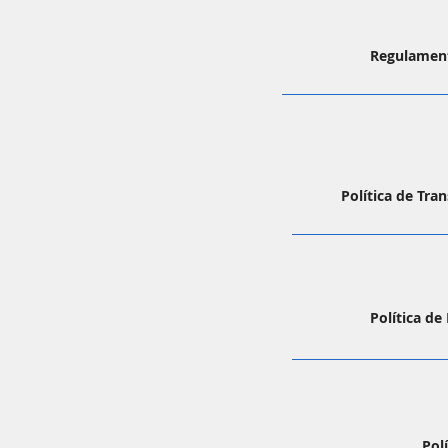
Regulament
Política de Tr
Política d
Pol