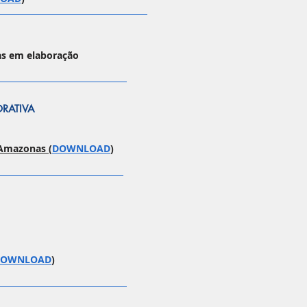
as em elaboração
ORATIVA
 Amazonas (
DOWNLOAD
)
DOWNLOAD
)