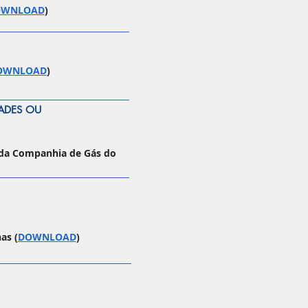
OWNLOAD
)
OWNLOAD
)
DADES OU
s da Companhia de Gás do
as (
DOWNLOAD
)