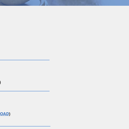
)
OAD
)