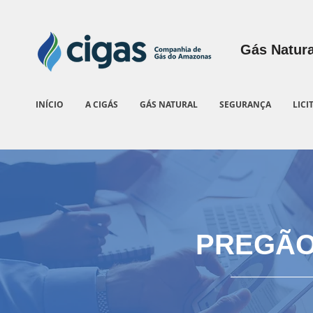
Gás Natura
INÍCIO
A CIGÁS
GÁS NATURAL
SEGURANÇA
LICI
PREGÃO